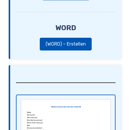
WORD
(WORD) – Erstellen
Musterschreiben An Gericht (1)
Von:
[Ihr Name]
[Ihre Adresse]
[Ihre Telefonnummer]
[Ihre E-Mail-Adresse]
An:
[Name des Gerichts]