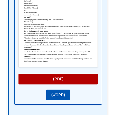
[Ihr Name]
[Ihre Adresse]
[Ihre Telefonnummer]
[Ihre E-Mail-Adresse]
An:
[Name des Gerichts]
[Adresse des Gerichts]
Betreff:
Einspruch gegen [kurze Beschreibung, z.B. Urteil, Beschluss]
Einleitung:
Sehr geehrte Damen und Herren,
hiermit lege ich Einspruch gegen den bei Ihnen unter dem Aktenzeichen [Aktenzeichen] geführten Fall ein,
der am [Datum] verhandelt wurde.
Begründung des Einspruchs:
Nach eingehender Prüfung der Entscheidung vom [Datum] bin ich der Überzeugung, dass [geben Sie
spezifische Gründe an, warum Sie mit der Entscheidung nicht einverstanden sind, z.B. fehlerhafte
Tatsachenwürdigung, rechtliche Fehler, unzureichende Beweisführung etc.].
Rechtliche Grundlagen:
Gemäß § [relevanter Paragraph des Gesetzes] habe ich das Recht, gegen die Entscheidung Einspruch zu
erheben, da [nennen Sie die entsprechenden rechtlichen Grundlagen, z.B. Verfahrensfehler, willkürliche
Beurteilung].
Schlussfolgerung:
Ich bitte das Gericht darum, meine Einwände zu berücksichtigen und die Entscheidung zu überprüfen. Ich
wäre dankbar, wenn ich zu einer Anhörung geladen werde, um meine Bedenken näher darzulegen.
Schluss:
Vielen Dank für Ihre Aufmerksamkeit in dieser Angelegenheit. Ich erwarte Ihre Rückmeldung und stehe für
Rückfragen jederzeit zur Verfügung.
Mit freundlichen Grüßen,
[Ihre Unterschrift]
[Ihr Name]
(PDF)
(WORD)