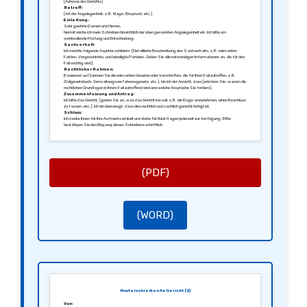
[Adresse des Gerichts]
Betreff:
[Art der Angelegenheit, z.B. Klage, Einspruch, etc.]
Einleitung:
Sehr geehrte Damen und Herren,
hiermit reiche ich mein Schreiben hinsichtlich der oben genannten Angelegenheit ein. Ich bitte um
wohlwollende Prüfung und Entscheidung.
Sachverhalt:
Ich möchte folgende Aspekte schildern: [Detaillierte Beschreibung des Sachverhalts, z.B. relevanten
Fakten, Vorgeschichte, und beteiligte Parteien. Geben Sie alle notwendigen Informationen an, die für den
Fall wichtig sind].
Rechtlicher Rahmen:
Basierend auf [nennen Sie die relevanten Gesetze oder Vorschriften, die für Ihren Fall zutreffen, z.B.
Zivilgesetzbuch, Verwaltungsverfahrensgesetz, etc.], bin ich der Ansicht, dass [erklären Sie, warum die
rechtlichen Grundlagen in Ihrem Fall zutreffend sind und welche Ansprüche Sie fordern].
Zusammenfassung und Antrag:
Ich bitte das Gericht, [geben Sie an, was das Gericht tun soll, z.B. die Klage anzunehmen, einen Beschluss
zu fassen, etc.]. Ich bin überzeugt, dass dies rechtlich und sachlich gerechtfertigt ist.
Schluss:
Ich danke Ihnen für Ihre Aufmerksamkeit und stehe für Rückfragen jederzeit zur Verfügung. Bitte
bestätigen Sie den Eingang dieses Schreibens schriftlich.
Mit freundlichen Grüßen,
[Ihre Unterschrift]
[Ihr Name]
(PDF)
(WORD)
Musterschreiben An Gericht (2)
Von: