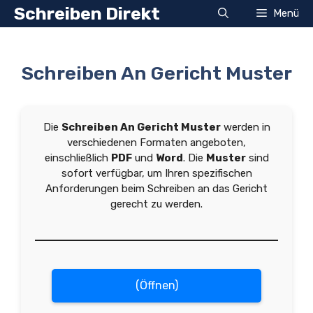
Zum
Schreiben Direkt
Menü
Inhalt
springen
Schreiben An Gericht Muster
Die
Schreiben An Gericht Muster
werden in
verschiedenen Formaten angeboten,
einschließlich
PDF
und
Word
. Die
Muster
sind
sofort verfügbar, um Ihren spezifischen
Anforderungen beim Schreiben an das Gericht
gerecht zu werden.
(Öffnen)