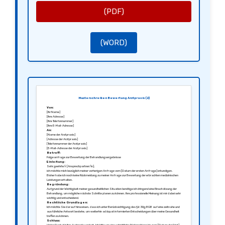
(PDF)
(WORD)
Musterschreiben Bewertung Arztpraxis (2)
Von:
[Ihr Name]
[Ihre Adresse]
[Ihre Telefonnummer]
[Ihre E-Mail-Adresse]
An:
[Name der Arztpraxis]
[Adresse der Arztpraxis]
[Telefonnummer der Arztpraxis]
[E-Mail-Adresse der Arztpraxis]
Betreff:
Folgeanfrage zur Bewertung der Behandlungsergebnisse
Einleitung:
Sehr geehrte/r [Ansprechpartner/in],
ich möchte mich bezüglich meiner vorherigen Anfrage vom [Datum der ersten Anfrage] erkundigen.
Bisher habe ich noch keine Rückmeldung zu meiner Anfrage zur Bewertung der erbrachten medizinischen
Leistungen erhalten.
Begründung:
Aufgrund der Wichtigkeit meiner gesundheitlichen Situation benötige ich dringend eine Einschätzung der
Behandlung, um mögliche nächste Schritte planen zu können. Ihre professionelle Meinung ist mir dabei sehr
wichtig und entscheidend.
Rechtliche Grundlagen:
Ich möchte Sie darauf hinweisen, dass ich unter Berücksichtigung des § 630g BGB auf eine zeitnahe und
ausführliche Antwort bestehe, um weiterhin adäquat informierten Entscheidungen über meine Gesundheit
treffen zu können.
Schluss: