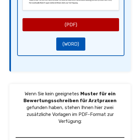
Vielen Dank für Ihre Aufmerksamkeit. Ich bitte um eine schriftliche Rückmeldung bis zum [Datum der Frist].
Für eventuelle Rückfragen stehe ich Ihnen stets zur Verfügung.
Mit freundlichen Grüßen,
[Ihre Unterschrift]
[Ihr Name]
(PDF)
(WORD)
Wenn Sie kein geeignetes
Muster für ein
Bewertungsschreiben für Arztpraxen
gefunden haben, stehen Ihnen hier zwei
zusätzliche Vorlagen im PDF-Format zur
Verfügung: