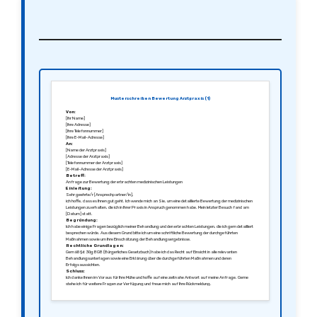
Musterschreiben Bewertung Arztpraxis (1)
Von:
[Ihr Name]
[Ihre Adresse]
[Ihre Telefonnummer]
[Ihre E-Mail-Adresse]
An:
[Name der Arztpraxis]
[Adresse der Arztpraxis]
[Telefonnummer der Arztpraxis]
[E-Mail-Adresse der Arztpraxis]
Betreff:
Anfrage zur Bewertung der erbrachten medizinischen Leistungen
Einleitung:
Sehr geehrte/r [Ansprechpartner/in],
ich hoffe, dass es Ihnen gut geht. Ich wende mich an Sie, um eine detaillierte Bewertung der medizinischen
Leistungen zu erhalten, die ich in Ihrer Praxis in Anspruch genommen habe. Mein letzter Besuch fand am
[Datum] statt.
Begründung:
Ich habe einige Fragen bezüglich meiner Behandlung und den erbrachten Leistungen, die ich gern detailliert
besprechen würde. Aus diesem Grund bitte ich um eine schriftliche Bewertung der durchgeführten
Maßnahmen sowie um Ihre Einschätzung der Behandlungsergebnisse.
Rechtliche Grundlagen:
Gemäß § 630g BGB (Bürgerliches Gesetzbuch) habe ich das Recht auf Einsicht in alle relevanten
Behandlungsunterlagen sowie eine Erklärung über die durchgeführten Maßnahmen und deren
Erfolgsaussichten.
Schluss:
Ich danke Ihnen im Voraus für Ihre Mühe und hoffe auf eine zeitnahe Antwort auf meine Anfrage. Gerne
stehe ich für weitere Fragen zur Verfügung und freue mich auf Ihre Rückmeldung.
Mit freundlichen Grüßen,
[Ihre Unterschrift]
[Ihr Name]