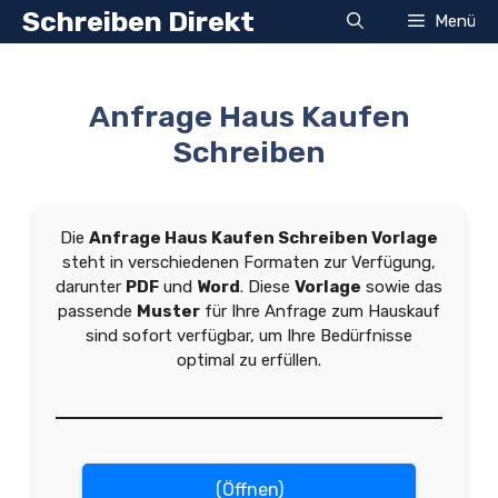
Zum
Schreiben Direkt
Menü
Inhalt
springen
Anfrage Haus Kaufen
Schreiben
Die
Anfrage Haus Kaufen Schreiben Vorlage
steht in verschiedenen Formaten zur Verfügung,
darunter
PDF
und
Word
. Diese
Vorlage
sowie das
passende
Muster
für Ihre Anfrage zum Hauskauf
sind sofort verfügbar, um Ihre Bedürfnisse
optimal zu erfüllen.
(Öffnen)