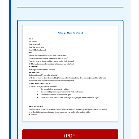
Anfrage Haus Kaufen (1)
Von:
[Ihr Name]
[Ihre Adresse]
[Ihre Telefonnummer]
[Ihre E-Mail-Adresse]
An:
[Name des Immobilienmaklers oder Verkäufers]
[Adresse des Immobilienmaklers oder Verkäufers]
[Telefonnummer des Immobilienmaklers oder Verkäufers]
[E-Mail-Adresse des Immobilienmaklers oder Verkäufers]
Betreff:
Anfrage zum Kauf eines Hauses
Einleitung:
Sehr geehrte/r [Ansprechpartner/in],
ich habe Ihr Inserat über die Immobilie [Adresse oder Beschreibung des Hauses] entdeckt und bin sehr
interessiert an weiteren Informationen zu diesem Angebot.
Details der Anfrage:
Ich bitte um folgende Informationen:
Der aktuelle Kaufpreis der Immobilie.
Details zur Eigentümergemeinschaft, falls vorhanden.
Ob es bereits andere Interessenten gibt.
Informationen zu besonderen Vertragsbedingungen oder Beschränkungen.
Finanzierung:
Des Weiteren möchte ich mitteilen, dass ich über die nötige Finanzierung verfüge und bereit bin, zeitnah
einen Besichtigungstermin zu vereinbaren, um die Immobilie näher zu betrachten.
Schluss:
Vielen Dank im Voraus für Ihre Rückmeldung. Ich freue mich auf Ihre Antwort und hoffe auf eine baldige
Besichtigung.
Mit freundlichen Grüßen,
[Ihre Unterschrift]
[Ihr Name]
(PDF)