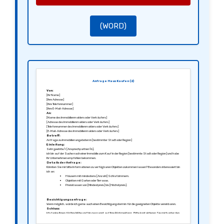
(WORD)
Anfrage Haus Kaufen (2)
Von:
[Ihr Name]
[Ihre Adresse]
[Ihre Telefonnummer]
[Ihre E-Mail-Adresse]
An:
[Name des Immobilienmaklers oder Verkäufers]
[Adresse des Immobilienmaklers oder Verkäufers]
[Telefonnummer des Immobilienmaklers oder Verkäufers]
[E-Mail-Adresse des Immobilienmaklers oder Verkäufers]
Betreff:
Anfrage zu Immobilienangeboten in [bestimmter Stadt oder Region]
Einleitung:
Sehr geehrte/r [Ansprechpartner/in],
ich bin auf der Suche nach einer Immobilie zum Kauf in der Region [bestimmte Stadt oder Region] und habe
Ihr Unternehmen empfohlen bekommen.
Details der Anfrage:
Könnten Sie mir bitte Informationen zu verfügbaren Objekten zukommen lassen? Besonders interessiert bin
ich an:
Häusern mit mindestens [Anzahl] Schlafzimmern.
Objekten mit Garten oder Terrasse.
Preisklassen von [Mindestpreis] bis [Höchstpreis].
Besichtigungsanfrage:
Wenn möglich, würde ich gerne auch einen Besichtigungstermin für die geeigneten Objekte vereinbaren.
Schluss:
Ich danke Ihnen für Ihre Mühe und bin gespannt auf Ihre Rückmeldung. Bitte kontaktieren Sie mich unter den
oben angegebenen Kontaktdaten.
Mit freundlichen Grüßen,